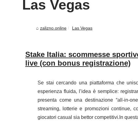
Las Vegas
zalizno.online
Las Vegas
Stake Italia: scommesse sportive
live (con bonus registrazione)
Se stai cercando una piattaforma che unisc
esperienza fluida, l’idea è semplice: registrart
presenta come una destinazione “all-in-o
streaming, lotterie e promozioni continue, c
giocatori casual sia bettor competitivi.In quest